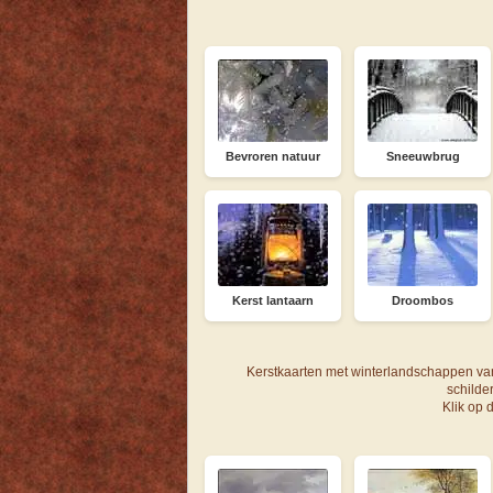
Bevroren natuur
Sneeuwbrug
Kerst lantaarn
Droombos
Kerstkaarten met winterlandschappen va
schilder
Klik op 