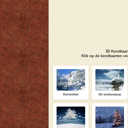
3D
Kerstkaar
Klik op de
kerstkaarten
voo
Kerstsfeer
De sneeuwpop