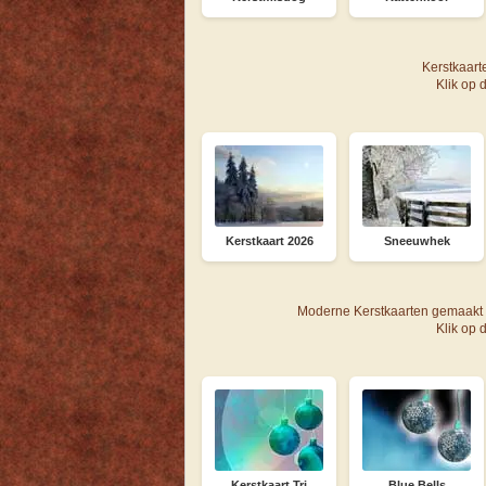
Kerstkaarte
Klik op 
Kerstkaart 2026
Sneeuwhek
Moderne Kerstkaarten gemaakt 
Klik op 
Kerstkaart Tri
Blue Bells