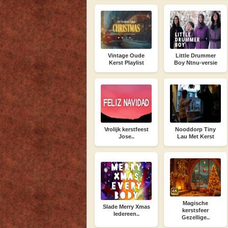
Vintage Oude
Little Drummer
Kerst Playlist
Boy Ntnu-versie
Vrolijk kerstfeest
Nooddorp Tiny
Jose..
Lau Met Kerst
Magische
Slade Merry Xmas
kerstsfeer
Iedereen..
Gezellige..