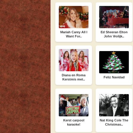
Mariah Carey All I
Ed Sheeran Elton
Want For..
John Vrolijk..
Diana en Roma
Feliz Navidad
Kerstmis met..
Kerst carpool
Nat King Cole The
karaoke!
Christmas..