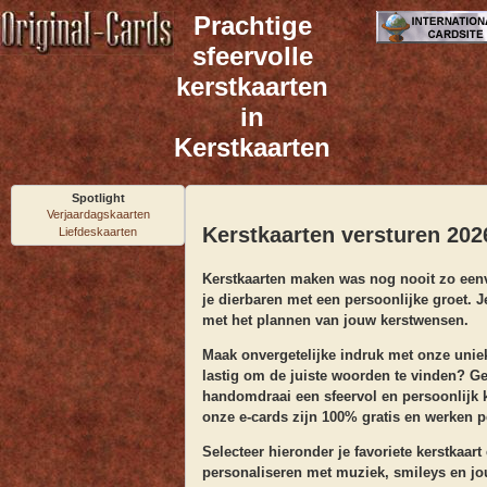
Prachtige
sfeervolle
kerstkaarten
in
Kerstkaarten
Spotlight
Verjaardagskaarten
Kerstkaarten versturen 2026
Liefdeskaarten
Kerstkaarten
maken was nog nooit zo eenv
je dierbaren met een persoonlijke groet. 
met het plannen van jouw kerstwensen.
Maak onvergetelijke indruk met onze
unie
lastig om de juiste woorden te vinden? G
handomdraai een sfeervol en persoonlijk 
onze e-cards zijn 100% gratis en werken pe
Selecteer
hieronder je favoriete kerstkaart
personaliseren met muziek, smileys en jo