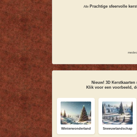
Prachtige sfeervolle kers
Alle
meded
Nieuw! 3D
Kerstkaarten
m
Klik voor een voorbeeld, d
Winterwonderland
Sneeuwlandschap