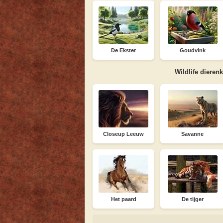
De Ekster
Goudvink
Wildlife dieren
Closeup Leeuw
Savanne
Het paard
De tijger