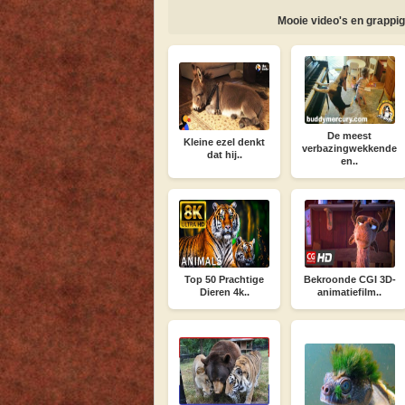
Mooie video's en grappig
De meest
Kleine ezel denkt
verbazingwekkende
dat hij..
en..
Top 50 Prachtige
Bekroonde CGI 3D-
Dieren 4k..
animatiefilm..