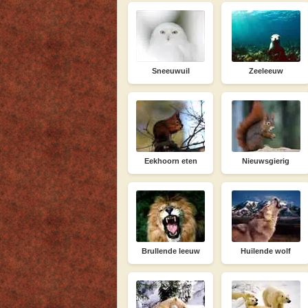
Sneeuwuil
Zeeleeuw
Eekhoorn eten
Nieuwsgierig
Brullende leeuw
Huilende wolf