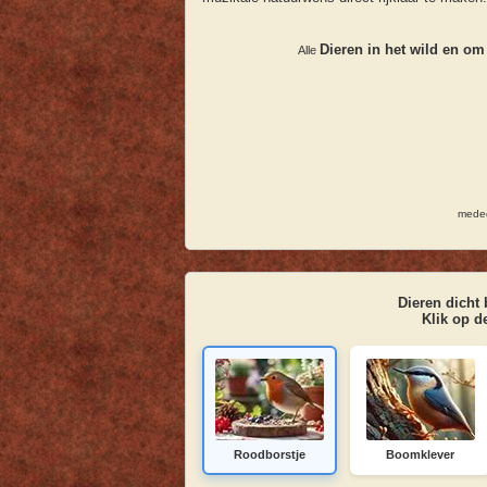
Dieren in het wild en om
Alle
meded
Dieren dicht 
Klik op d
Roodborstje
Boomklever