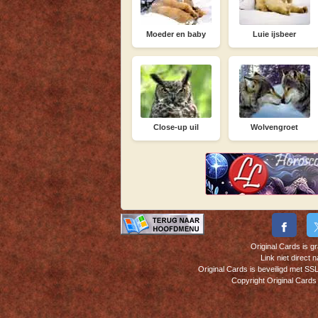
Moeder en baby
Luie ijsbeer
Close-up uil
Wolvengroet
Original Cards is g
Link niet direct
Original Cards is beveiligd met S
Copyright Original Cards