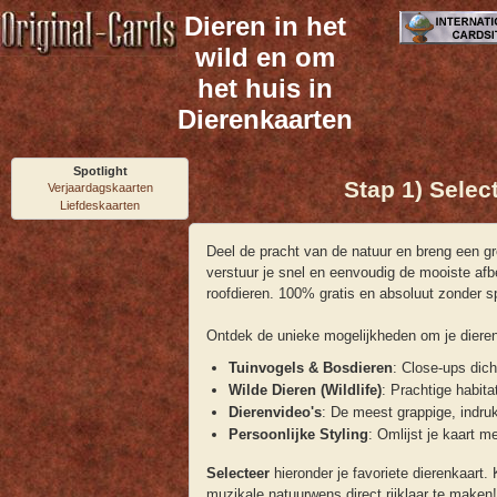
Dieren in het
wild en om
het huis in
Dierenkaarten
Spotlight
Stap 1) Select
Verjaardagskaarten
Liefdeskaarten
Deel de pracht van de natuur en breng een g
verstuur je snel en eenvoudig de mooiste af
roofdieren. 100% gratis en absoluut zonder 
Ontdek de unieke mogelijkheden om je dieren
Tuinvogels & Bosdieren
: Close-ups dich
Wilde Dieren (Wildlife)
: Prachtige habita
Dierenvideo's
: De meest grappige, indru
Persoonlijke Styling
: Omlijst je kaart 
Selecteer
hieronder je favoriete dierenkaart
muzikale natuurwens direct rijklaar te maken!