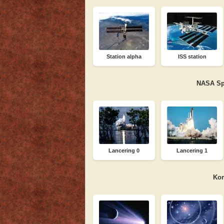
Station alpha
ISS station
NASA Spa
Lancering 0
Lancering 1
Kom