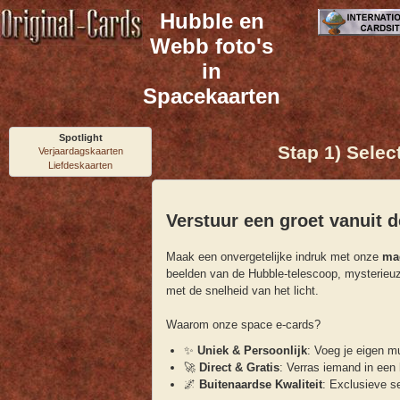
Hubble en
Webb foto's
in
Spacekaarten
Spotlight
Stap 1) Selec
Verjaardagskaarten
Liefdeskaarten
Verstuur een groet vanuit d
Maak een onvergetelijke indruk met onze
ma
beelden van de Hubble-telescoop, mysterieuz
met de snelheid van het licht.
Waarom onze space e-cards?
✨
Uniek & Persoonlijk
: Voeg je eigen mu
🚀
Direct & Gratis
: Verras iemand in een
🌌
Buitenaardse Kwaliteit
: Exclusieve se